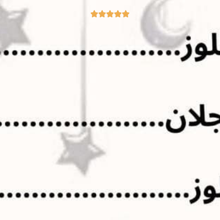
Q
K
A
U
M
A
R
E
-
A
L
T