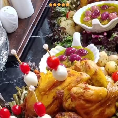
R
E
-
A
L
T