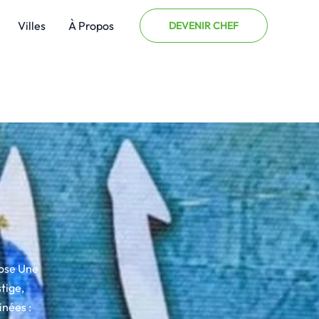
Villes
À Propos
DEVENIR CHEF
ose Une
tige,
nées :