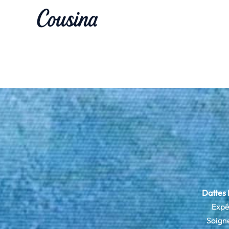
Skip
To
Content
Dattes 
Expé
Soign