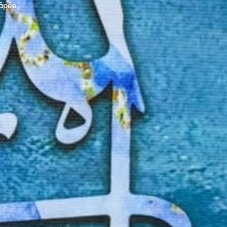
âpée,