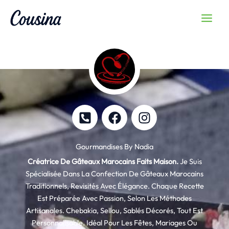
Skip
MAIN
To
MEN
Content
P
F
I
H
A
N
O
C
S
N
E
T
Gourmandises By Nadia
E
B
A
Créatrice De Gâteaux Marocains Faits Maison.
Je Suis
-
O
G
Spécialisée Dans La Confection De Gâteaux Marocains
S
O
R
Traditionnels, Revisités Avec Élégance. Chaque Recette
Q
K
A
Est Préparée Avec Passion, Selon Les Méthodes
U
M
Artisanales. Chebakia, Sellou, Sablés Décorés, Tout Est
A
Personnalisable. Idéal Pour Les Fêtes, Mariages Ou