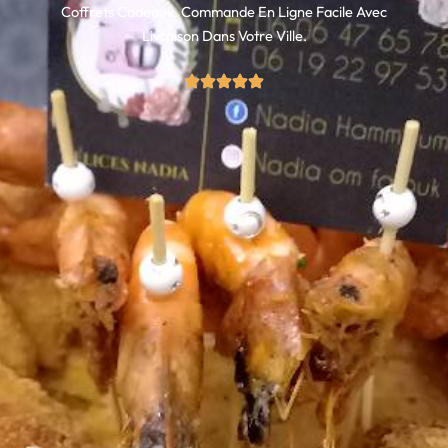
Coffrets Cadeaux. Commande En Ligne Facile Avec
R
Livraison Dans Votre Ville.
E
-
A
L
T