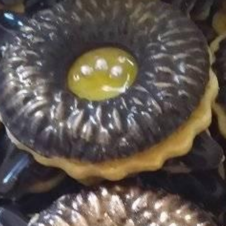
R
E
-
A
L
T