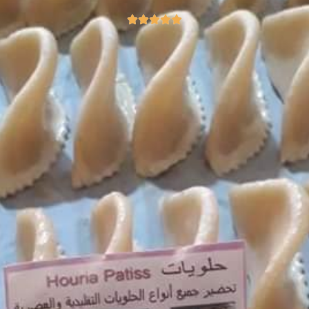
Q
K
A
U
M
A
R
E
-
A
L
T