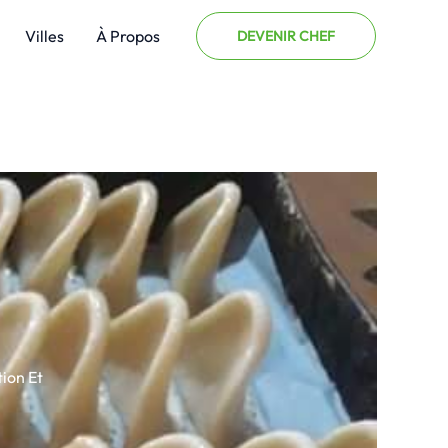
Villes
À Propos
DEVENIR CHEF
tion Et