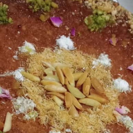
R
E
-
A
L
T