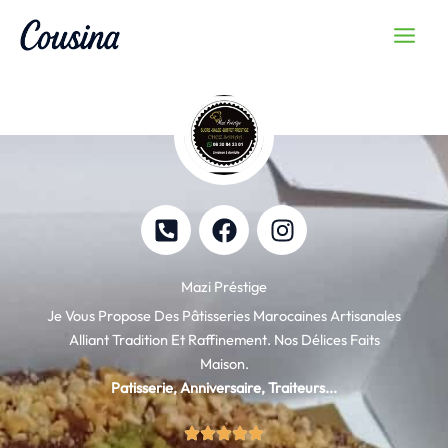
Skip
MAIN
To
MEN
Content
P
F
I
H
A
N
O
C
S
N
E
T
Mazi Préstige
E
B
A
Je Vous
Propose Des Pâtisseries Marocaines Artisanales
-
O
G
Alliant Tradition Et Raffinement. Nos Délices Faits
S
O
R
Maison.
Q
K
A
Patisserie, Anniversaire, Traiteurs...
U
M
A