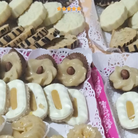
Q
K
A
S
U
M
T
A
R
E
-
A
L
T