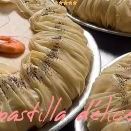
R
E
-
A
L
T